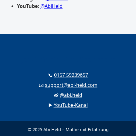
YouTube:
@AbiHeld
Jetzt Kontakt aufnehmen!
📞
0157 59239657
📧
support@abi-held.com
📸
@abi.held
▶️
YouTube-Kanal
© 2025 Abi Held – Mathe mit Erfahrung